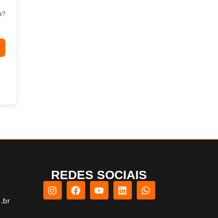
a?
REDES SOCIAIS
.br