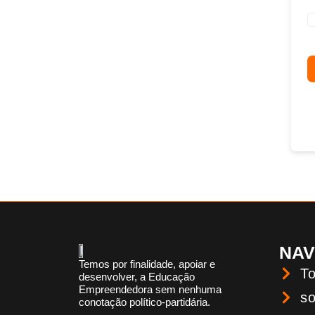
NA
Temos por finalidade, apoiar e
To
desenvolver, a Educação
Empreendedora sem nenhuma
so
conotação político-partidária.