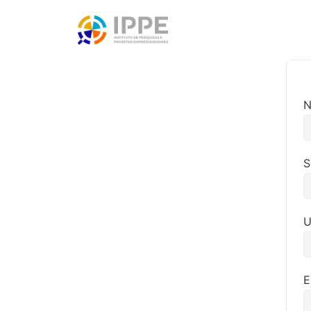
S
U
E