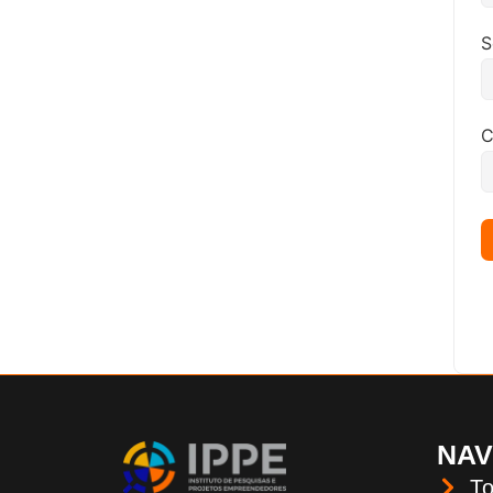
S
C
NA
To