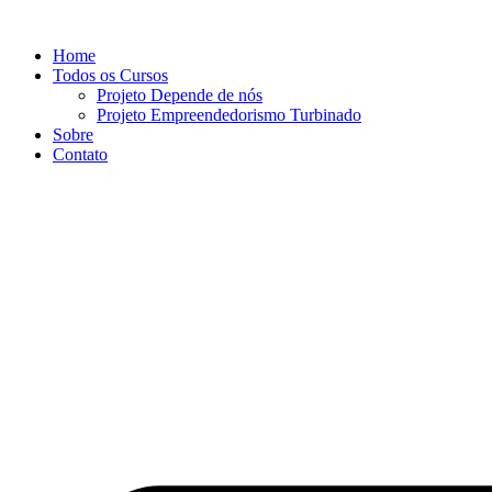
Ir
para
Home
o
Todos os Cursos
conteúdo
Projeto Depende de nós
Projeto Empreendedorismo Turbinado
Sobre
Contato