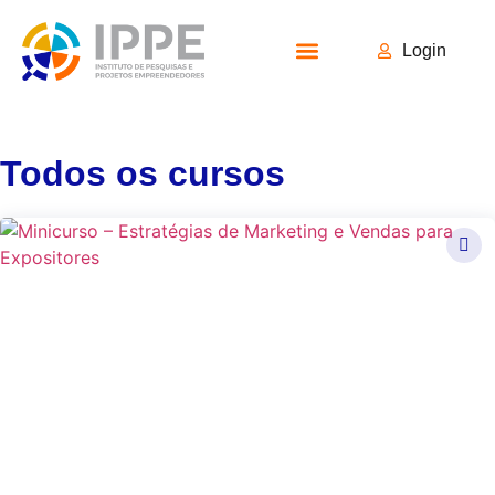
Login
Todos os Cursos
Todos os cursos