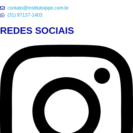
contato@institutoippe.com.br
(31) 97137-1403
REDES SOCIAIS