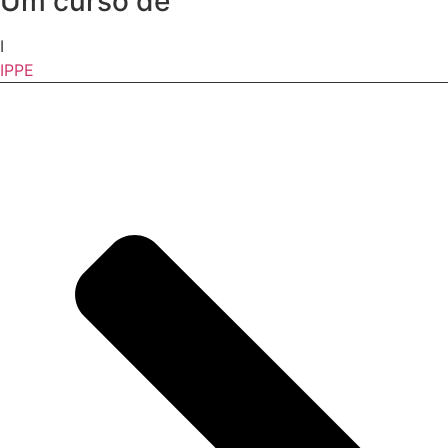
Um curso de
I
IPPE
Temos por finalidade, apoiar e desenvolver, a Educação Empreendedora sem
nenhuma conotação político-partidária.
NAVEGAR